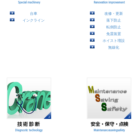
台車
改修・更新
インクライン
落下防止
転倒防止
免震装置
ホイスト増設
無線化