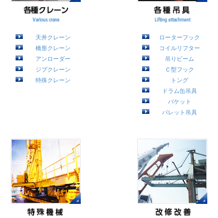
天井クレーン
ローターフック
橋形クレーン
コイルリフター
アンローダー
吊りビーム
ジブクレーン
Ｃ型フック
特殊クレーン
トング
ドラム缶吊具
バケット
パレット吊具