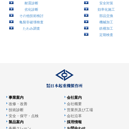
耐震診断
安全対策
劣化診断
効率化施工
その他技術検討
部品交換
亀裂非破壊検査
機械加工
たわみ調査
鉄構加工
定期検査
事業案内
会社案内
改修・改善
会社概要
技術診断
営業所及び工場
安全・保守・点検
会社沿革
製品案内
採用情報
各種クレーン
お問合わせ